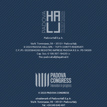
Padova Hall S.p.A.
Via N. Tommaseo, 59 – 35131- Padova Italy
© 2024 PADOVA HALL SPA – TUTTI I DIRITTI RISERVATI
C.F./P.I. 00205840283 REGISTRO IMPRESE PADOVA R.E.A.: PD-54309
Cap. Soc. € 108.507.184,00 i.v.
Pec:
padovahall@legalmail.it
© 2023 PADOVA CONGRESS
a trademark of Padova Hall S.p.A.
Via N. Tommaseo, 59 – 35131- Padova Italy
Tel. +39 049 840 497