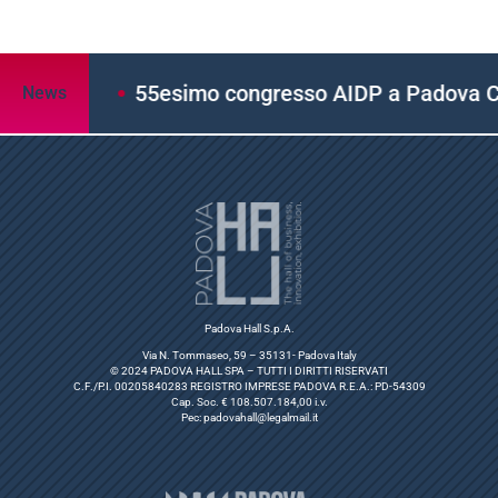
55esimo congresso AIDP a Padova Congress: 
News
Padova Hall S.p.A.
Via N. Tommaseo, 59 – 35131- Padova Italy
© 2024 PADOVA HALL SPA – TUTTI I DIRITTI RISERVATI
C.F./P.I. 00205840283 REGISTRO IMPRESE PADOVA R.E.A.: PD-54309
Cap. Soc. € 108.507.184,00 i.v.
Pec:
padovahall@legalmail.it