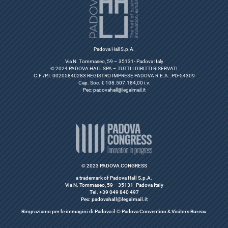
Padova Hall S.p.A.
Via N. Tommaseo, 59 – 35131- Padova Italy
© 2024 PADOVA HALL SPA – TUTTI I DIRITTI RISERVATI
C.F./P.I. 00205840283 REGISTRO IMPRESE PADOVA R.E.A.: PD-54309
Cap. Soc. € 108.507.184,00 i.v.
Pec:
padovahall@legalmail.it
© 2023 PADOVA CONGRESS
a trademark of Padova Hall S.p.A.
Via N. Tommaseo, 59 – 35131- Padova Italy
Tel. +39 049 840 497
Pec: padovahall@legalmail.it
Ringraziamo per le immagini di Padova il © Padova Convention & Visitors Bureau