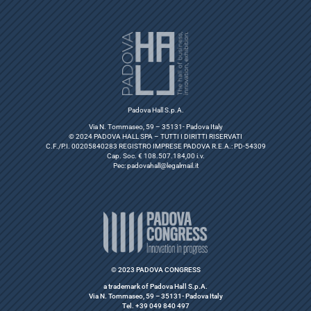
Padova Hall S.p.A.
Via N. Tommaseo, 59 – 35131- Padova Italy
© 2024 PADOVA HALL SPA – TUTTI I DIRITTI RISERVATI
C.F./P.I. 00205840283 REGISTRO IMPRESE PADOVA R.E.A.: PD-54309
Cap. Soc. € 108.507.184,00 i.v.
Pec:
padovahall@legalmail.it
© 2023 PADOVA CONGRESS
a trademark of Padova Hall S.p.A.
Via N. Tommaseo, 59 – 35131- Padova Italy
Tel. +39 049 840 497