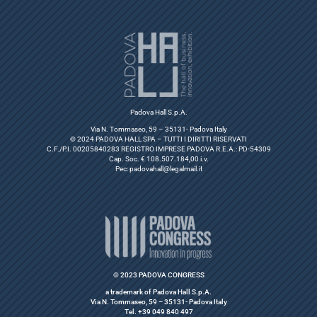
Padova Hall S.p.A.
Via N. Tommaseo, 59 – 35131- Padova Italy
© 2024 PADOVA HALL SPA – TUTTI I DIRITTI RISERVATI
C.F./P.I. 00205840283 REGISTRO IMPRESE PADOVA R.E.A.: PD-54309
Cap. Soc. € 108.507.184,00 i.v.
Pec:
padovahall@legalmail.it
© 2023 PADOVA CONGRESS
a trademark of Padova Hall S.p.A.
Via N. Tommaseo, 59 – 35131- Padova Italy
Tel. +39 049 840 497