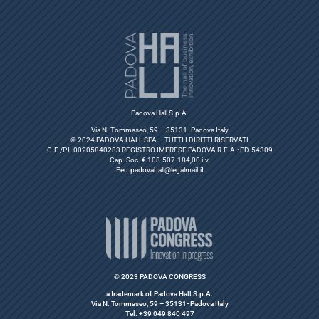
Padova Hall S.p.A.
Via N. Tommaseo, 59 – 35131- Padova Italy
© 2024 PADOVA HALL SPA – TUTTI I DIRITTI RISERVATI
C.F./P.I. 00205840283 REGISTRO IMPRESE PADOVA R.E.A.: PD-54309
Cap. Soc. € 108.507.184,00 i.v.
Pec:
padovahall@legalmail.it
© 2023 PADOVA CONGRESS
a trademark of Padova Hall S.p.A.
Via N. Tommaseo, 59 – 35131- Padova Italy
Tel. +39 049 840 497