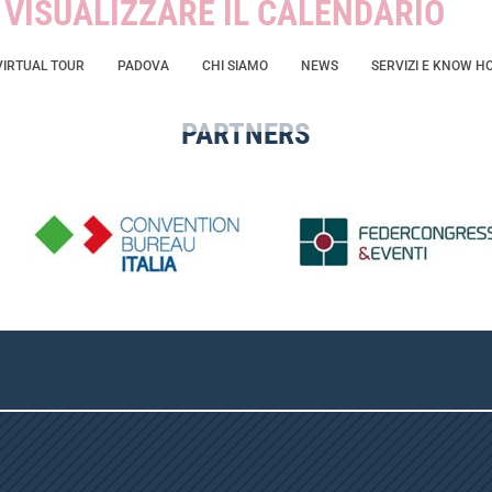
R VISUALIZZARE IL CALENDARIO
VIRTUAL TOUR
PADOVA
CHI SIAMO
NEWS
SERVIZI E KNOW H
PARTNERS