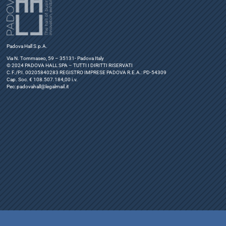
Padova Hall S.p.A.
Via N. Tommaseo, 59 – 35131- Padova Italy
© 2024 PADOVA HALL SPA – TUTTI I DIRITTI RISERVATI
C.F./P.I. 00205840283 REGISTRO IMPRESE PADOVA R.E.A.: PD-54309
Cap. Soc. € 108.507.184,00 i.v.
Pec:
padovahall@legalmail.it