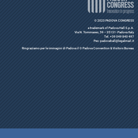
© 2023 PADOVA CONGRESS
a trademark of Padova Hall S.p.A.
Via N. Tommaseo, 59 – 35131- Padova Italy
Tel. +39 049 840 497
Pec: padovahall@legalmail.it
Ringraziamo per le immagini di Padova il © Padova Convention & Visitors Bureau