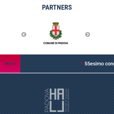
PARTNERS
55esimo congres
News